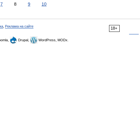
7
8
9
10
ка
,
Реклама на сайте
18+
omla,
Drupal,
WordPress, MODx.