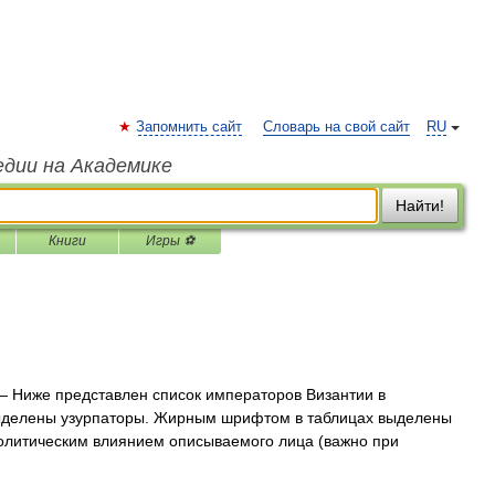
Запомнить сайт
Словарь на свой сайт
RU
едии на Академике
Найти!
Книги
Игры ⚽
 Ниже представлен список императоров Византии в
выделены узурпаторы. Жирным шрифтом в таблицах выделены
олитическим влиянием описываемого лица (важно при