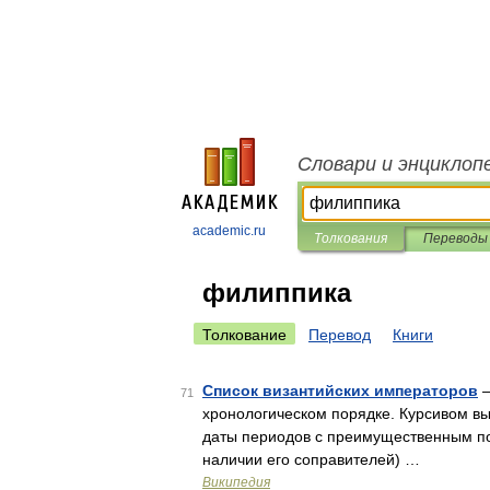
Словари и энциклоп
academic.ru
Толкования
Переводы
филиппика
Толкование
Перевод
Книги
Список византийских императоров
—
71
хронологическом порядке. Курсивом 
даты периодов с преимущественным п
наличии его соправителей) …
Википедия