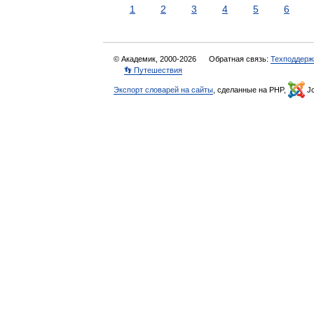
1
2
3
4
5
6
© Академик, 2000-2026
Обратная связь:
Техподдерж
👣 Путешествия
Экспорт словарей на сайты
, сделанные на PHP,
Jo