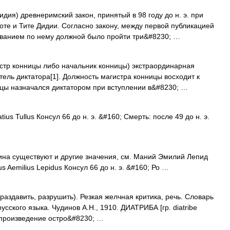
дия) древнеримский закон, принятый в 98 году до н. э. при
те и Тите Дидии. Согласно закону, между первой публикацией
ованием по нему должной было пройти три&#8230; …
истр конницы либо начальник конницы) экстраординарная
ель диктатора[1]. Должность магистра конницы восходит к
ицы назначался диктатором при вступлении в&#8230; …
tius Tullus Консул 66 до н. э. &#160; Смерть: после 49 до н. э.
ина существуют и другие значения, см. Маний Эмилий Лепид
 Aemilius Lepidus Консул 66 до н. э. &#160; Ро …
bo раздавить, разрушить). Резкая желчная критика, речь. Словарь
сского языка. Чудинов А.Н., 1910. ДИАТРИБА [гр. diatribe
е произведение остро&#8230; …