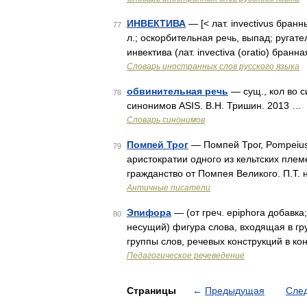
ИНВЕКТИВА
— [< лат. invectivus бран
77
л.; оскорбительная речь, выпад; ругате
инвектива (лат. invectiva (oratio) бра
Словарь иностранных слов русского языка
обвинительная речь
— сущ., кол во с
78
синонимов ASIS. В.Н. Тришин. 2013 …
Словарь синонимов
Помпей Трог
— Помпей Трог, Pompeius Tr
79
аристократии одного из кельтских плем
гражданство от Помпея Великого. П.Т.
Античные писатели
Эпифора
— (от греч. epiphora добавка;
80
несущий) фигура слова, входящая в гру
группы слов, речевых конструкций в к
Педагогическое речеведение
Страницы
←
Предыдущая
Сле