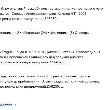
ный, ругательный] оскорбительное выступление против кого чего
льство. Словарь иностранных слов. Комлев Н.Г., 2006.
нная речь) резкое выступление&#8230; …
инонимов: 2 • обвинение (24) • филиппика (6) Словарь
ogus, I в. до н. э./I в. н. э., римский историк. Происходил из
ен в Нарбоннской Галлии; его дед получил римское
 написал всемирную историю в 44&#8230; …
 другой вариант этимологии: от греч. epi после + phoros
ппу фигур прибавления. Э. это тождество, или повтор слова,
онце нескольких предложений,&#8230; …
дующая
→