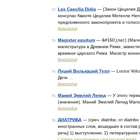
Lex Caecilia Didia
— (Закон Цецилия Ди
72
консулах Квинте Цецилии Метелле Непо
предложенного законопроекта и голос
Википедия
Magister equitum
— &#160;(лат.) (Маг
73
магистратура в Древнем Риме, заместит
времени царского Рима. Магистр конн
Википедия
Луций Волькаций Тулл
— Lucius Volca
74
Дети …
Википедия
Маний Эмилий Лепид
— У этого терм
75
(значения). Маний Эмилий Лепид Manius
Википедия
ДИАТРИБА
— (греч. diatribe, от diatri
76
иностранных слов, вошедших в состав ру
речь] 1) выступление; 2) литературно
Словарь иностранных слов русского языка